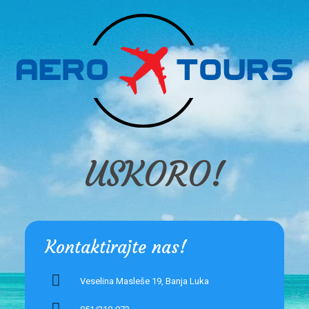
USKORO!
Kontaktirajte nas!
Veselina Masleše 19, Banja Luka