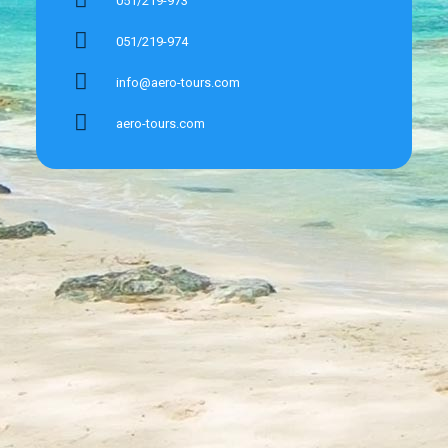
051/219-973
051/219-974
info@aero-tours.com
aero-tours.com